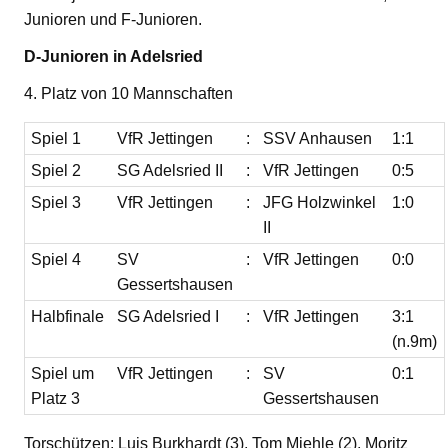
Junioren und F-Junioren.
D-Junioren in Adelsried
4. Platz von 10 Mannschaften
Spiel 1
VfR Jettingen
:
SSV Anhausen
1:1
Spiel 2
SG Adelsried II
:
VfR Jettingen
0:5
Spiel 3
VfR Jettingen
:
JFG Holzwinkel
1:0
II
Spiel 4
SV
:
VfR Jettingen
0:0
Gessertshausen
Halbfinale
SG Adelsried I
:
VfR Jettingen
3:1
(n.9m)
Spiel um
VfR Jettingen
:
SV
0:1
Platz 3
Gessertshausen
Torschützen: Luis Burkhardt (3), Tom Miehle (2), Moritz