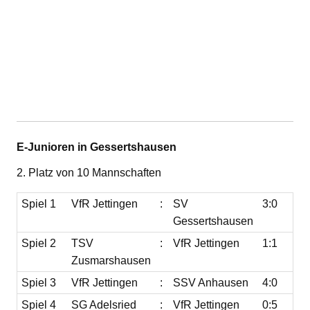
E-Junioren in Gessertshausen
2. Platz von 10 Mannschaften
Spiel 1
VfR Jettingen
:
SV
3:0
Gessertshausen
Spiel 2
TSV
:
VfR Jettingen
1:1
Zusmarshausen
Spiel 3
VfR Jettingen
:
SSV Anhausen
4:0
Spiel 4
SG Adelsried
:
VfR Jettingen
0:5