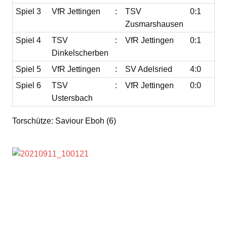
Spiel 3
VfR Jettingen
:
TSV
0:1
Zusmarshausen
Spiel 4
TSV
:
VfR Jettingen
0:1
Dinkelscherben
Spiel 5
VfR Jettingen
:
SV Adelsried
4:0
Spiel 6
TSV
:
VfR Jettingen
0:0
Ustersbach
Torschütze: Saviour Eboh (6)