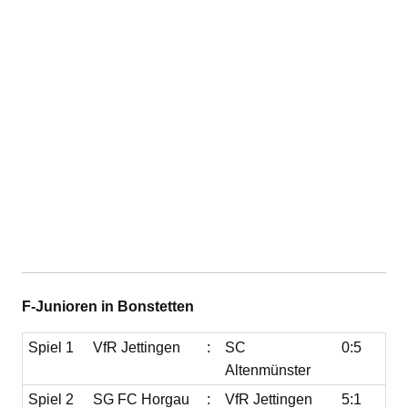
F-Junioren in Bonstetten
Spiel 1
VfR Jettingen
:
SC
0:5
Altenmünster
Spiel 2
SG FC Horgau
:
VfR Jettingen
5:1