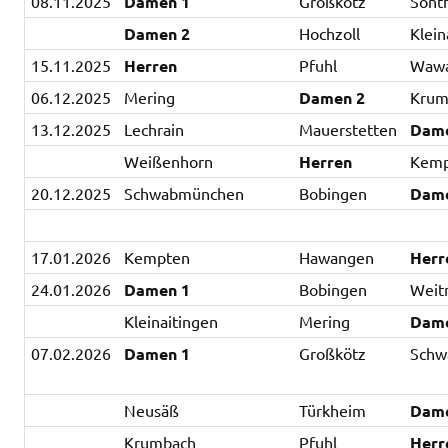
08.11.2025
Damen 1
Großkötz
Sont
Damen 2
Hochzoll
Klein
15.11.2025
Herren
Pfuhl
Waw
06.12.2025
Mering
Damen 2
Krum
13.12.2025
Lechrain
Mauerstetten
Dam
Weißenhorn
Herren
Kem
20.12.2025
Schwabmünchen
Bobingen
Dam
17.01.2026
Kempten
Hawangen
Herr
24.01.2026
Damen 1
Bobingen
Weit
Kleinaitingen
Mering
Dam
07.02.2026
Damen 1
Großkötz
Schw
Neusäß
Türkheim
Dam
Krumbach
Pfuhl
Herr