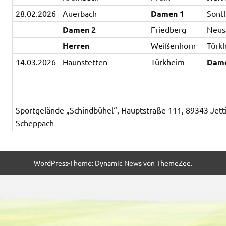
28.02.2026
Auerbach
Damen 1
Sont
Damen 2
Friedberg
Neus
Herren
Weißenhorn
Türk
14.03.2026
Haunstetten
Türkheim
Dam
Sportgelände „Schindbühel“, Hauptstraße 111, 89343 Jett
Scheppach
WordPress-Theme: Dynamic News von ThemeZee.